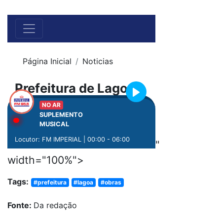
"
width="100%">
Tags:
#prefeitura
#lagoa
#obras
Fonte:
Da redação