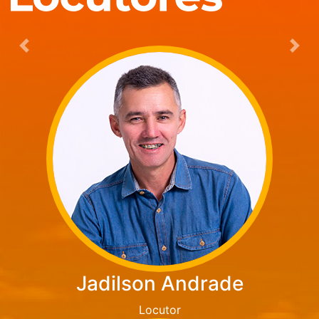
Anterior
Pró
Jadilson Andrade
Locutor