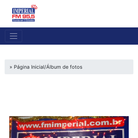
» Página Inicial
/
Álbum de fotos
SHOW NA AABB DE PEDRO
II 01