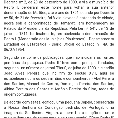
Decreto nº 2, de 28 de dezembro de 1889, a vila e município de
Pedro II, perderam este nome para voltar a sua anterior
denominação de Matões, até o ano de 1891, quando por Decreto
nº 50, de 21 de fevereiro, foi à vila elevada à categoria de cidade,
agora sob a denominação de Itamarati, em homenagem ao
Palácio da Presidência da República. Pela Lei nº 641, de 13 de
julho de 1811, foi finalmente, restabelecida a denominação de
Pedro II (Monografia dos Municípios Piauienses) - Departamento
Estadual de Estatística - Diário Oficial do Estado nº 49, de
06/07/1954.
Segundo se colhe de publicações que não indicam as fontes
primárias da pesquisa, Pedro II "teve como principal fundador,
segundo um número do jornal "Piauí", de julho de 1893, o cidadão
João Alves Pereira que, no fim do século XVIII, aqui se
estabelecera com os seus irmãos e companheiros - Abel Pereira
dos Santos, Manoel de Castro, Domingos Pereira dos Santos,
Albino Pereira dos Santos e Antônio Pereira da Silva, todos de
origem portuguesa.
De acordo com estes, edificou uma pequena Capela, consagrada
a Nossa Senhora da Conceição, pedindo, de Portugal, uma
imagem da Santíssima Virgem, a quem fez a doação de um e