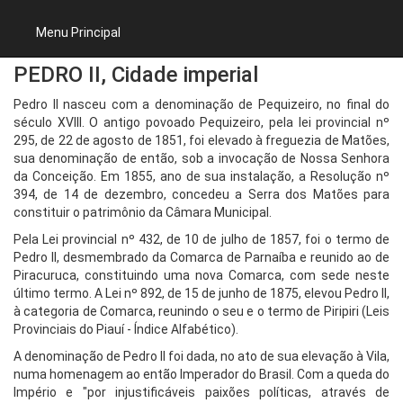
Menu Principal
PEDRO II, Cidade imperial
Pedro II nasceu com a denominação de Pequizeiro, no final do
século XVIII. O antigo povoado Pequizeiro, pela lei provincial nº
295, de 22 de agosto de 1851, foi elevado à freguezia de Matões,
sua denominação de então, sob a invocação de Nossa Senhora
da Conceição. Em 1855, ano de sua instalação, a Resolução nº
394, de 14 de dezembro, concedeu a Serra dos Matões para
constituir o patrimônio da Câmara Municipal.
Pela Lei provincial nº 432, de 10 de julho de 1857, foi o termo de
Pedro II, desmembrado da Comarca de Parnaíba e reunido ao de
Piracuruca, constituindo uma nova Comarca, com sede neste
último termo. A Lei nº 892, de 15 de junho de 1875, elevou Pedro II,
à categoria de Comarca, reunindo o seu e o termo de Piripiri (Leis
Provinciais do Piauí - Índice Alfabético).
A denominação de Pedro II foi dada, no ato de sua elevação à Vila,
numa homenagem ao então Imperador do Brasil. Com a queda do
Império e "por injustificáveis paixões políticas, através de