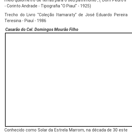
meio quilômetro de terras para o seu patrimônio", ("Dom Pedro II"
- Corinto Andrade - Tipografia "O Piauí" - 1925)
Trecho do Livro "Coleção Itamaraty" de José Eduardo Pereira
Teresina - Piauí - 1986
Casarão do Cel. Domingos Mourão Filho
Conhecido como Solar da Estrela Marrom, na década de 30 este