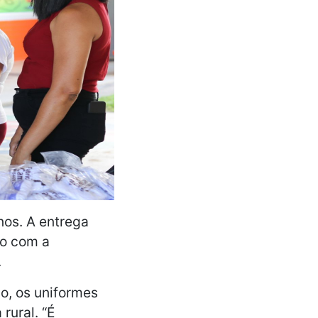
os. A entrega
ão com a
.
o, os uniformes
rural. “É