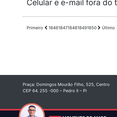
Celular e e-mail fora do
Primeiro
1846
1847
1848
1849
1850
Último
Praça: Domingos Mourão Filho, 525, Centro
CEP 64. 255 -000 – Pedro II – Pi