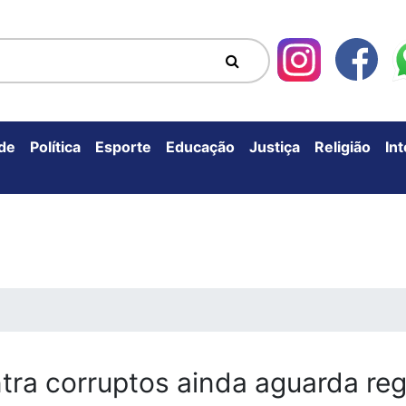
de
Política
Esporte
Educação
Justiça
Religião
In
ntra corruptos ainda aguarda r